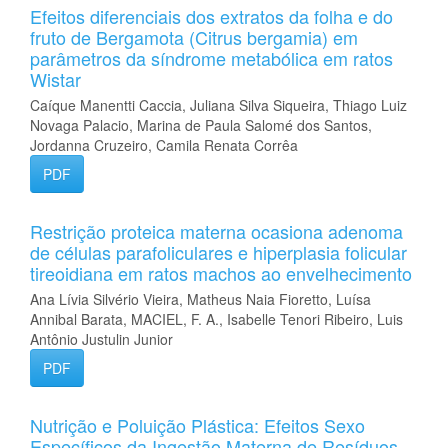
Efeitos diferenciais dos extratos da folha e do
fruto de Bergamota (Citrus bergamia) em
parâmetros da síndrome metabólica em ratos
Wistar
Caíque Manentti Caccia, Juliana Silva Siqueira, Thiago Luiz
Novaga Palacio, Marina de Paula Salomé dos Santos,
Jordanna Cruzeiro, Camila Renata Corrêa
PDF
Restrição proteica materna ocasiona adenoma
de células parafoliculares e hiperplasia folicular
tireoidiana em ratos machos ao envelhecimento
Ana Lívia Silvério Vieira, Matheus Naia Fioretto, Luísa
Annibal Barata, MACIEL, F. A., Isabelle Tenori Ribeiro, Luis
Antônio Justulin Junior
PDF
Nutrição e Poluição Plástica: Efeitos Sexo
Específicos da Ingestão Materna de Resíduos