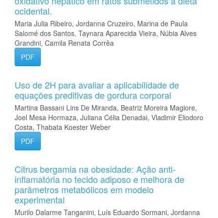
oxidativo hepático em ratos submetidos à dieta
ocidental.
Maria Julia Ribeiro, Jordanna Cruzeiro, Marina de Paula
Salomé dos Santos, Taynara Aparecida Vieira, Núbia Alves
Grandini, Camila Renata Corrêa
PDF
Uso de 2H para avaliar a aplicabilidade de
equações preditivas de gordura corporal
Martina Bassani Lins De Miranda, Beatriz Moreira Magiore,
Joel Mesa Hormaza, Juliana Célia Denadai, Vladimir Eliodoro
Costa, Thabata Koester Weber
PDF
Citrus bergamia na obesidade: Ação anti-
inflamatória no tecido adiposo e melhora de
parâmetros metabólicos em modelo
experimental
Murilo Dalarme Tanganini, Luís Eduardo Sormani, Jordanna