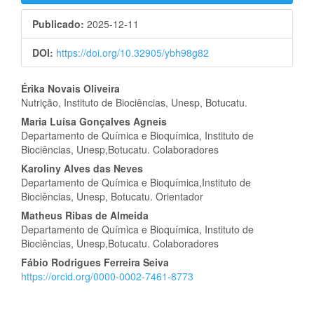
Publicado:
2025-12-11
DOI:
https://doi.org/10.32905/ybh98g82
Conteúdo
Érika Novais Oliveira
Nutrição, Instituto de Biociências, Unesp, Botucatu.
do
Maria Luísa Gonçalves Agneis
artigo
Departamento de Química e Bioquímica, Instituto de
Biociências, Unesp,Botucatu. Colaboradores
principal
Karoliny Alves das Neves
Departamento de Química e Bioquímica,Instituto de
Biociências, Unesp, Botucatu. Orientador
Matheus Ribas de Almeida
Departamento de Química e Bioquímica, Instituto de
Biociências, Unesp,Botucatu. Colaboradores
Fábio Rodrigues Ferreira Seiva
https://orcid.org/0000-0002-7461-8773
##plugins.themes.bootstrap3.displayStats.downloads##