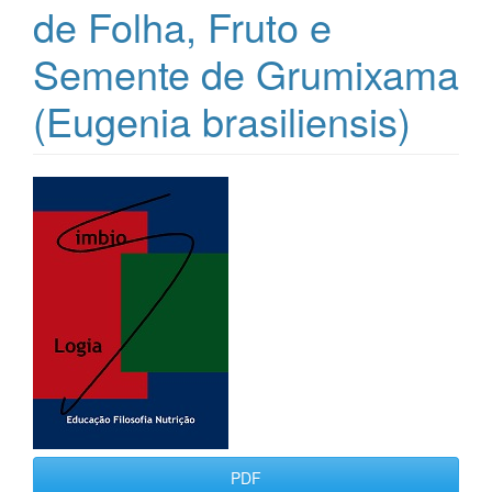
de Folha, Fruto e
Semente de Grumixama
(Eugenia brasiliensis)
Barra
lateral
de
artigos
PDF