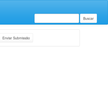
Buscar
nviar
Enviar Submissão
ubmissão