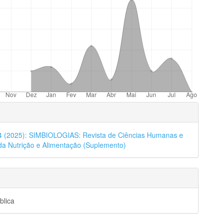
hes
24 (2025): SIMBIOLOGIAS: Revista de Ciências Humanas e
da Nutrição e Alimentação (Suplemento)
blica