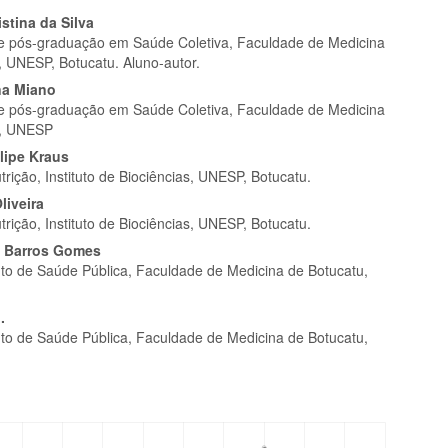
eúdo
stina da Silva
 pós-graduação em Saúde Coletiva, Faculdade de Medicina
, UNESP, Botucatu. Aluno-autor.
na Miano
 pós-graduação em Saúde Coletiva, Faculdade de Medicina
pal
u, UNESP
elipe Kraus
rição, Instituto de Biociências, UNESP, Botucatu.
liveira
rição, Instituto de Biociências, UNESP, Botucatu.
e Barros Gomes
o de Saúde Pública, Faculdade de Medicina de Botucatu,
.
o de Saúde Pública, Faculdade de Medicina de Botucatu,
mes.bootstrap3.displayStats.downloads##