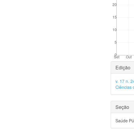
Detal
Edição
do
v. 17 n. 
artigo
Ciências 
Seção
Saúde Pú