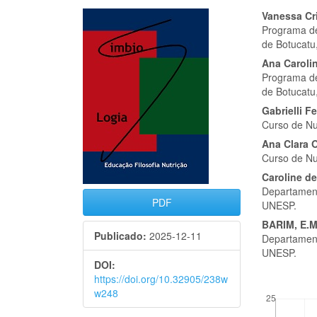
Barra
Cont
Vanessa Cri
Programa de
lateral
do
de Botucatu
de
artigo
Ana Caroli
Programa de
artigos
princi
de Botucat
Gabrielli F
Curso de Nut
Ana Clara O
Curso de Nut
Caroline d
Departament
PDF
UNESP.
BARIM, E.M
Publicado:
2025-12-11
Departament
UNESP.
DOI:
https://doi.org/10.32905/238w
##plugins.the
w248