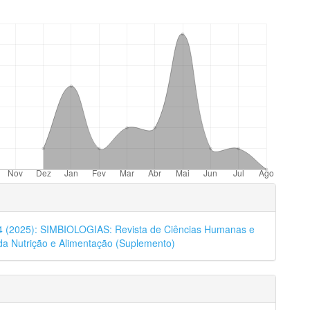
mes.bootstrap3.displayStats.downloads##
hes
24 (2025): SIMBIOLOGIAS: Revista de Ciências Humanas e
da Nutrição e Alimentação (Suplemento)