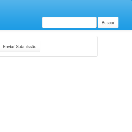
Buscar
nviar
Enviar Submissão
ubmissão