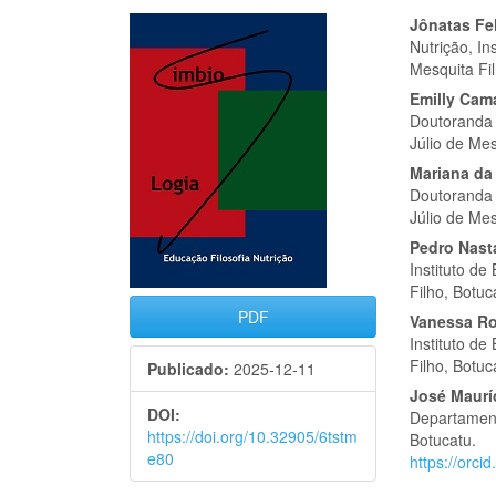
Barra
Cont
Jônatas Fe
Nutrição, In
lateral
do
Mesquita Fil
de
artigo
Emilly Cam
Doutoranda B
artigos
princi
Júlio de Mes
Mariana da
Doutoranda B
Júlio de Mes
Pedro Nast
Instituto de
Filho, Botuc
PDF
Vanessa Ro
Instituto de
Filho, Botuc
Publicado:
2025-12-11
José Maurí
DOI:
Departamento
https://doi.org/10.32905/6tstm
Botucatu.
e80
https://orc