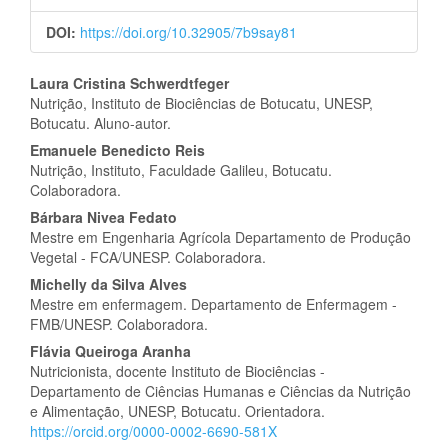
DOI:
https://doi.org/10.32905/7b9say81
Conteúdo
Laura Cristina Schwerdtfeger
Nutrição, Instituto de Biociências de Botucatu, UNESP,
do
Botucatu. Aluno-autor.
artigo
Emanuele Benedicto Reis
Nutrição, Instituto, Faculdade Galileu, Botucatu.
principal
Colaboradora.
Bárbara Nivea Fedato
Mestre em Engenharia Agrícola Departamento de Produção
Vegetal - FCA/UNESP. Colaboradora.
Michelly da Silva Alves
Mestre em enfermagem. Departamento de Enfermagem -
FMB/UNESP. Colaboradora.
Flávia Queiroga Aranha
Nutricionista, docente Instituto de Biociências -
Departamento de Ciências Humanas e Ciências da Nutrição
e Alimentação, UNESP, Botucatu. Orientadora.
https://orcid.org/0000-0002-6690-581X