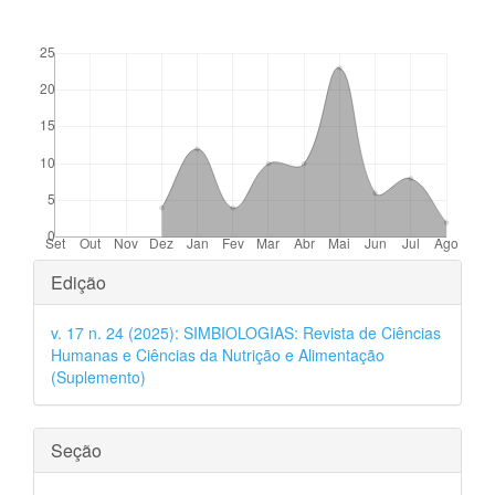
##plugins.themes.bootstrap3.displayStats.downloads##
Detalhes
Edição
do
v. 17 n. 24 (2025): SIMBIOLOGIAS: Revista de Ciências
artigo
Humanas e Ciências da Nutrição e Alimentação
(Suplemento)
Seção