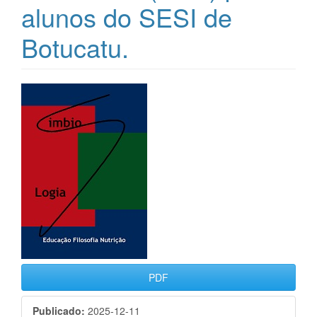
alunos do SESI de
Botucatu.
Barra
lateral
de
artigos
PDF
Publicado:
2025-12-11