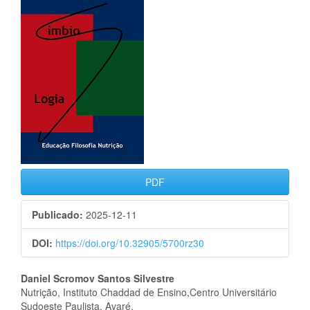
Barra
lateral
de
artigos
PDF
Publicado:
2025-12-11
DOI:
https://doi.org/10.32905/5700rz30
Conteúdo
Daniel Scromov Santos Silvestre
Nutrição, Instituto Chaddad de Ensino,Centro Universitário
do
Sudoeste Paulista, Avaré.