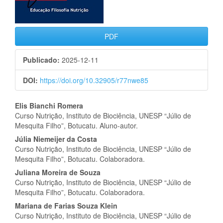
PDF
Publicado:
2025-12-11
DOI:
https://doi.org/10.32905/r77nwe85
Conteúdo
Elis Bianchi Romera
Curso Nutrição, Instituto de Biociência, UNESP “Júlio de
do
Mesquita Filho”, Botucatu. Aluno-autor.
artigo
Júlia Niemeijer da Costa
Curso Nutrição, Instituto de Biociência, UNESP “Júlio de
principal
Mesquita Filho”, Botucatu. Colaboradora.
Juliana Moreira de Souza
Curso Nutrição, Instituto de Biociência, UNESP “Júlio de
Mesquita Filho”, Botucatu. Colaboradora.
Mariana de Farias Souza Klein
Curso Nutrição, Instituto de Biociência, UNESP “Júlio de