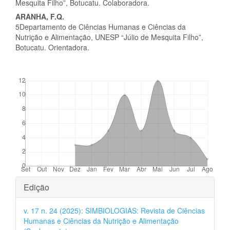
Mesquita Filho”, Botucatu. Colaboradora.
ARANHA, F.Q.
5Departamento de Ciências Humanas e Ciências da
Nutrição e Alimentação, UNESP “Júlio de Mesquita Filho”,
Botucatu. Orientadora.
##plugins.themes.bootstrap3.displayStats.downloads##
Detalhes
Edição
do
v. 17 n. 24 (2025): SIMBIOLOGIAS: Revista de Ciências
artigo
Humanas e Ciências da Nutrição e Alimentação