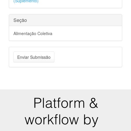
(Suplemento)
Seção
Alimentação Coletiva
Enviar
Enviar Submissão
Submissão