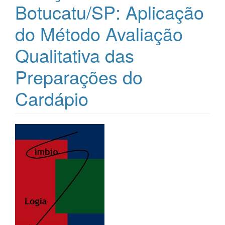
Botucatu/SP: Aplicação
do Método Avaliação
Qualitativa das
Preparações do
Cardápio
Barra
lateral
de
artigos