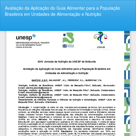
Voltar
Avaliação da Aplicação do Guia Alimentar para a População
aos
Brasileira em Unidades de Alimentação e Nutrição
Detalhes
do
Artigo
Bai
Ba
P