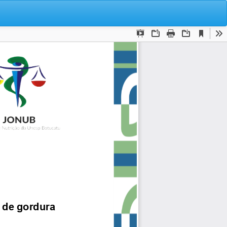
Bai
Ba
P