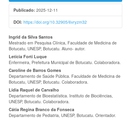
Publicado:
2025-12-11
DOI:
https://doi.org/10.32905/6vryzm32
Conteúdo
Ingrid da Silva Santos
Mestrado em Pesquisa Clínica, Faculdade de Medicina de
do
Botucatu, UNESP, Botucatu. Aluno- autor.
artigo
Letícia Forti Luque
Enfermeira, Prefeitura Municipal de Botucatu. Colaboradora.
principal
Caroline de Barros Gomes
Departamento de Saúde Pública. Faculdade de Medicina de
Botucatu, UNESP, Botucatu. Colaboradora.
Lídia Raquel de Carvalho
Departamento de Bioestatística. Instituto de Biociências,
UNESP, Botucatu. Colaboradora.
Cátia Regina Branco da Fonseca
Departamento de Pediatria, UNESP, Botucatu. Orientador.
##plugins.themes.bootstrap3.displayStats.downloads##