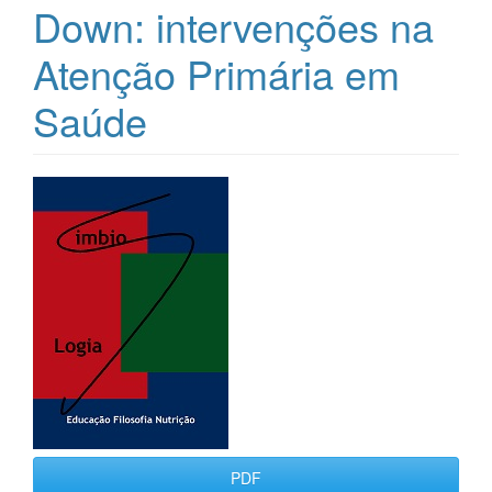
Down: intervenções na
Atenção Primária em
Saúde
Barra
lateral
de
artigos
PDF