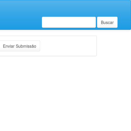
Buscar
nviar
Enviar Submissão
ubmissão