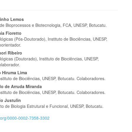
eúdo
rinho Lemos
de Bioprocessos e Biotecnologia, FCA, UNESP, Botucatu.
ia Fioretto
lógicas (Pós-Doutorado), Instituto de Biociências, UNESP,
oorientador.
pal
nori Ribeiro
lógicas (Doutorado), Instituto de Biociências, UNESP,
olaborador.
ko Hiruma Lima
nstituto de Biociências, UNESP, Botucatu. Colaboradores.
do de Arruda Miranda
nstituto de Biociências, UNESP, Botucatu. Colaboradores.
io Justulin
o de Biologia Estrutural e Funcional, UNESP, Botucatu.
id.org/0000-0002-7358-3302