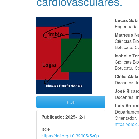
cardiovasculares.
Barra
Cont
Lucas Sob
Engenharia 
lateral
do
Matheus Na
de
artigo
Ciências Bio
Botucatu. C
artigos
princi
Isabelle Te
Ciências Bio
Botucatu. C
Clélia Aki
Docentes, I
José Ricar
Docentes, I
PDF
Luis Anton
Departament
Publicado:
2025-12-11
Orientador.
https://orc
DOI:
https://doi.org/10.32905/5v6p