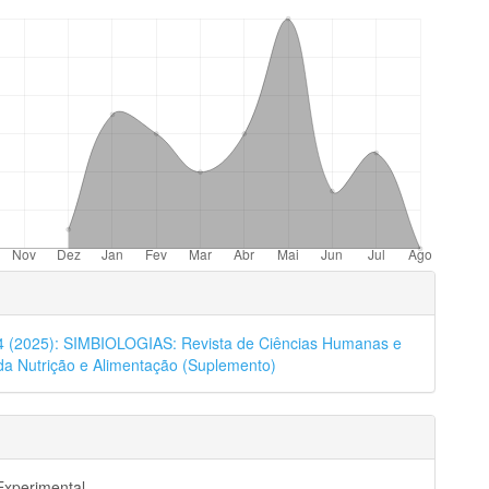
mes.bootstrap3.displayStats.downloads##
hes
24 (2025): SIMBIOLOGIAS: Revista de Ciências Humanas e
da Nutrição e Alimentação (Suplemento)
Experimental