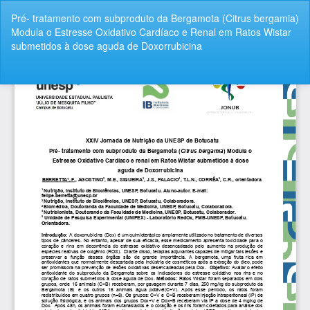
Voltar
Pré- tratamento com subproduto da Bergamota (Citrus bergamia)
aos
Modula o Estresse Oxidativo Cardíaco e Renal em Ratos Wistar
Detalhes
submetidos à dose aguda de Doxorrubicina
do
Artigo
Bai
Ba
P